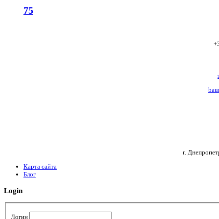
75
+
bau
г. Днепропет
Карта сайта
Блог
Login
Логин