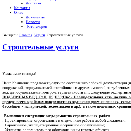
Доставка
Контакты
О нас
Документы
Новости
Фотогалерея
Вы здесь:
Главная
Услуги
Строительные услуги
Строительные услуги
Уважаемые господа!
Наша Компания предлагает услуги по составлению рабочей документации (п
сооружений, жироуловителей, отстойников и других емкостей, заглубленных
вод, для осуществления контроля герметичности с последующим экспертным
ПОДЗЕМНЫХ ВОД. Ст.II.;П9;П39;П42 « Наблюдательная сеть должна с
прежде всего в районах поверхностных хранилищ промышленных, сельск
бассейнов - испарителей, золоотвалов и др.), а также подземных хранил
Выполняем следующие виды ремонтно-строительных работ:
. Проектирование, строительные и отделочные работы любой сложности.
. Гарантийное, эксплуатационное и сервисное обслуживание;
. Установка дополнительного оборудования на готовые объекты;