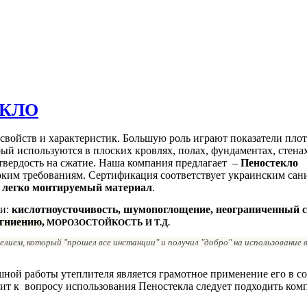
ЕКЛО
о свойств и характеристик. Большую роль играют показатели пло
ый используются в плоских кровлях, полах, фундаментах, стен
 твердость на сжатие. Наша компания предлагает –
Пеностекло
соким требованиям. Сертификация соответствует украинским сан
, легко монтируемый материал
.
ти:
кислотноусточивость, шумопоглощение, неограниченный 
 гниению,
МОРОЗОСТОЙКОСТЬ И Т.Д.
лием, который "прошел все инстанции" и получил "добро" на использование 
ой работы утеплителя является грамотное применение его в со
ит к вопросу использования Пеностекла следует подходить ком