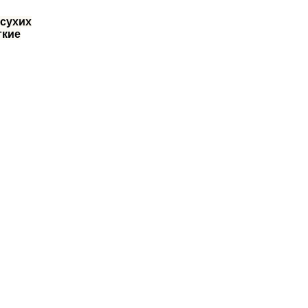
 сухих
гкие