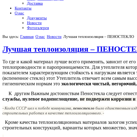
Доставка
Контакты
О нас
Документы
Новости
Фотогалерея
Вы здесь:
Главная
О нас
Новости
Лучшая теплоизоляция – ПЕНОСТЕКЛО
Лучшая теплоизоляция – ПЕНОСТ
То где и какой материал лучше всего применять, зависит от ег
теплопроводности и паропроницаемости. Для утеплителя котор
показателем характеризующим стойкость к нагрузкам является
(вспененное стекло) этот Утеплитель отвечает всем самым вы
гигиеническим нормам это
экологически чистый, негорючий
К другим Важным достоинствам Пеностекла следует отнес
службы, нулевое водопоглощение,
не подвержен коррозии и
- Когда СССР шел к победе коммунизма,
пеностекло
было единственным изде
строительных работах в качестве теплоизоляционного
.
-
Кроме качества теплоизоляционных материалов залогом успешн
строительных конструкций, варианты которых множество, знач