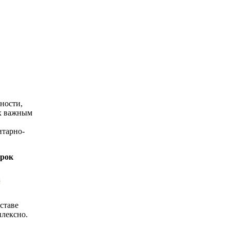
тности,
ах важным
итарно-
срок
в
ставе
плексно.