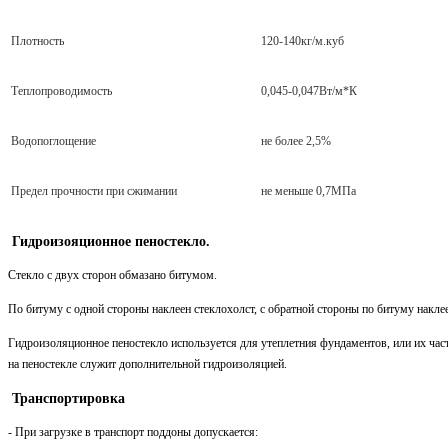
Плотность
120-140кг/м.куб
Теплопроводимость
0,045-0,047Вт/м*К
Водопоглощение
не более 2,5%
Предел прочности при сжимании
не меньше 0,7МПа
Гидроизояционное пеностекло.
Стекло с двух сторон обмазано битумом.
По битуму с одной стороны наклеен стеклохолст, с обратной стороны по битуму накле
Гидроизоляционное пеностекло используется для утеплетния фундаментов, или их част
на пеностекле служит дополнительной гидроизоляцией.
Транспортировка
- При загрузке в транспорт поддоны допускается: