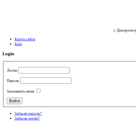
г. Днепропет
Карта сайта
Блог
Login
Логин
Пароль
Запомнить меня
Забыли пароль?
Забыли логин?