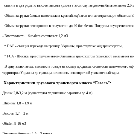
ставить в два ряда по высоте, высота кузова в этом случае должна быть не менее 2,6 
- Объем загрузки блоков пеностекла в крытый жд/вагон или автотранспорт, объемом 82
- Объем загрузки пенокрошки в полувагон: до 40 биг-бегов. Погрузка осуществляется
- Вместимость 1 биг-бега составляет 1,2 м3.
* DAP - станция перехода на границе Украины, при отгрузке ж/д транспортом,
* FCA - Шостка, при отгрузке автомобильным транспортом (транспорт заказывает по
- В цену включается: стоимость товара на складе продавца, стоимость таможенного о
территории Украины до границы, стоимость невозвратной упаковочный тары.
Характеристики грузового транспорта класса “Газель”:
Длина: 2,8-3,2 м (существуют удлинённые варианты до 4 м)
Ширина: 1,8 – 1,9 м
Высота: 1,7 – 2 м
Объём: 9-16 м3
Грузоподъёмность: 1,5 – 2 тонны