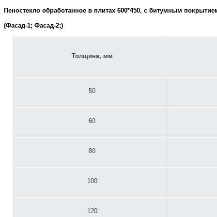
Пеностекло обработанное в плитах 600*450, с битумным покрытие
(Фасад-1; Фасад-2;)
Толщина, мм
50
60
80
100
120