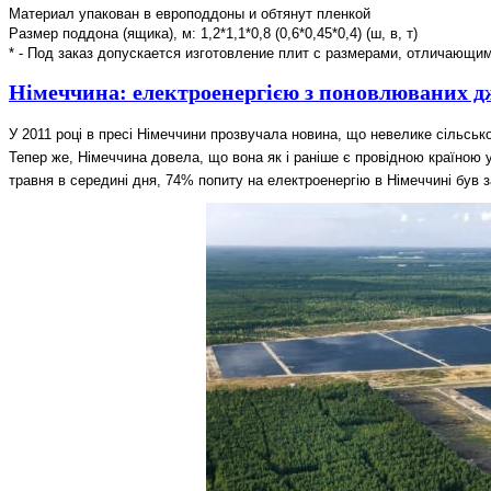
Материал упакован в европоддоны и обтянут пленкой
Размер поддона (ящика), м: 1,2*1,1*0,8 (0,6*0,45*0,4) (ш, в, т)
* - Под заказ допускается изготовление плит с размерами, отличающим
Німеччина: електроенергією з поновлюваних д
У 2011 році в пресі Німеччини прозвучала новина, що невелике сільсько
Тепер же, Німеччина довела, що вона як і раніше є провідною країною у
травня в середині дня, 74% попиту на електроенергію в Німеччині був