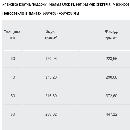
Упаковка кратна поддону. Малый блок имеет размер кирпича. Маркиро
Пеностекло в плитах 600*450 (450*450)мм
Звук,
Фасад,
Толщина,
мм
2
2
грн/м
грн/м
30
129,96
223,56
40
173,28
298,08
50
216,60
372,60
60
259,92
447,12