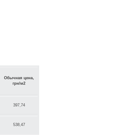
Обычная цена,
грн/м2
397,74
538,47