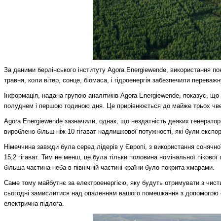
За даними берлінського інституту Аgora Energiewende, використання п
травня, коли вітер, сонце, біомаса, і гідроенергія забезпечили переважну
Інформація, надана групою аналітиків Аgora Energiewende, показує, що 
полуднем і першою годиною дня. Це прирівнюється до майже трьох чве
Аgora Energiewende зазначили, однак, що нездатність деяких генераторі
вироблено більш ніж 10 гігават надлишкової потужності, які були експор
Німеччина завжди була серед лідерів у Європі, з використання сонячної
15,2 гігават. Тим не менш, це була тільки половина номінальної пікової 
більша частина неба в північній частині країни було покрита хмарами.
Саме тому майбутнє за електроенергією, яку будуть отримувати з чисти
сьогодні замислитися над опаленням вашого помешкання з допомогою ел
електрична підлога.