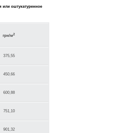
м или оштукатуренное
2
грн/м
375,55
450,66
600,88
751,10
901,32