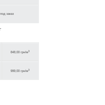
под заказ
Г
3
848,00 грн/м
3
999,00 грн/м