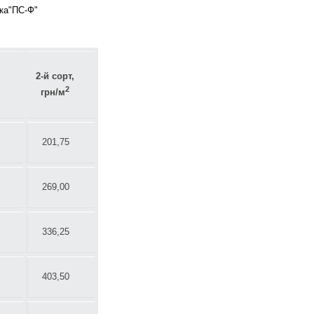
вка"ПС-Ф"
2-й сорт,
2
грн/м
201,75
269,00
336,25
403,50