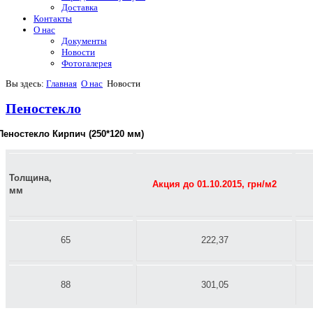
Доставка
Контакты
О нас
Документы
Новости
Фотогалерея
Вы здесь:
Главная
О нас
Новости
Пеностекло
Пеностекло Кирпич (250*120 мм)
Толщина,
Акция до 01.10.2015, грн/м2
мм
65
222,37
88
301,05