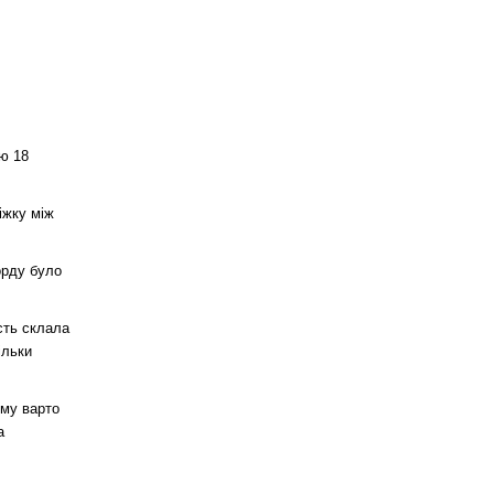
лю 18
іжку між
орду було
ість склала
ільки
ому варто
а