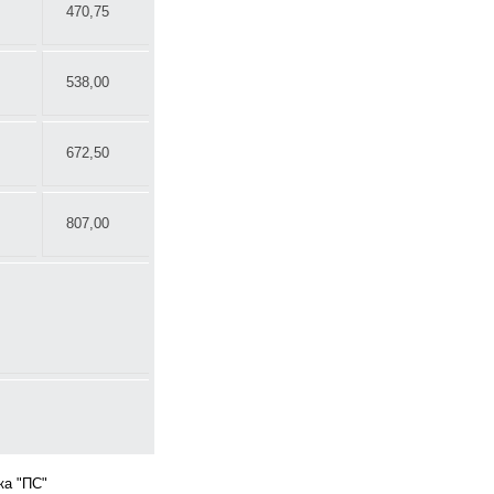
470,75
538,00
672,50
807,00
ка "ПС"