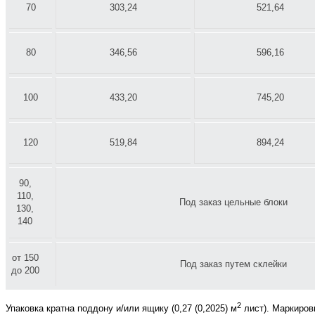
70
303,24
521,64
80
346,56
596,16
100
433,20
745,20
120
519,84
894,24
90,
110,
Под заказ цельные блоки
130,
140
от 150
Под заказ путем склейки
до 200
2
Упаковка кратна поддону и/или ящику (0,27 (0,2025) м
лист). Маркиров