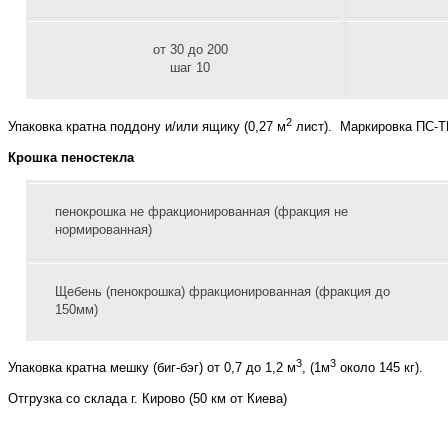
от 30 до 200
шаг 10
2
Упаковка кратна поддону и/или ящику (0,27 м
лист). Маркировка ПС-Т
Крошка пеностекла
пенокрошка не фракционированная (фракция не
нормированная)
Щебень (пенокрошка) фракционированная (фракция до
150мм)
3
3
Упаковка кратна мешку (биг-бэг) от 0,7 до 1,2 м
, (1м
около 145 кг).
Отгрузка со склада г. Кирово (50 км от Киева)