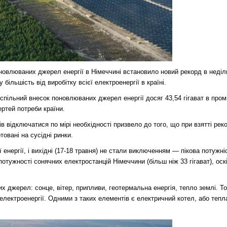
оновлюваних джерел енергії в Німеччині встановило новий рекорд в неді
 більшість від виробітку всієї електроенергії в країні.
спільний внесок поновлюваних джерел енергії досяг 43,54 гігават в пром
ртей потреби країни.
в відключатися по мірі необхідності призвело до того, що при взятті рек
товані на сусідні ринки.
 енергії, і вихідні (17-18 травня) не стали виключенням — пікова потужн
потужності сонячних електростанцій Німеччини (більш ніж 33 гігават), оск
х джерел: сонце, вітер, припливи, геотермальна енергія, тепло землі. Т
ектроенергії. Одними з таких елементів є електричний котел, або тепл