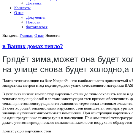
Доставка
Контакты
О нас
Документы
Новости
Фотогалерея
Вы здесь:
Главная
О нас
Новости
в Ваших домах тепло?
Грядёт зима,может она будет хо
на улице снова будет холодно,а
Плиты теплоизоляции на базе Neopor® – это наиболее часто применяемый в Е
квадратных метров в год подтверждают успех качественного материала BAS
В условиях низких температур наружные стены должны сохранять тепло в з
теплоизолирующий слой в составе конструкции стен призван обеспечивать 
тепла, при этом конструкция стен становится термически активным элемент
За счет хорошей теплоизоляции наружных стен повышается температура пов
жилища и улучшает микроклимат в помещении. При конструкции наружных ст
на один градус ниже температуры в помещении. При комнатной температуре 2
даже с учетом периодического повышения влажности воздуха не образуется 
Конструкция наружных стен