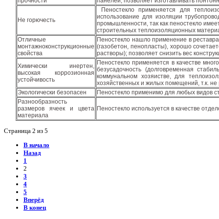
прочности
панелей; позволяет изготавливать понтонн
Пеностекло применяется для теплоизол
использование для изоляции трубопрово
Не горючесть
промышленности, так как пеностекло имеет
строительных теплоизоляционных матери
Отличные
Пеностекло нашло применение в реставра
монтажноконструкционные
(газобетон, пенопласты), хорошо сочета
свойства
растворы); позволяет снизить вес конструк
Пеностекло применяется в качестве много
Химически инертен,
безусадочность (долговременная стабил
высокая коррозионная
коммунальном хозяистве, для теплоизо
устойчивость
хозяйственных и жилых помещений, т.к. н
Экологически безопасен
Пеностекло применимо для любых видов ст
Разнообразность
размеров ячеек и цвета
Пеностекло используется в качестве отде
материала
Страница 2 из 5
В начало
Назад
1
2
3
4
5
Вперёд
В конец