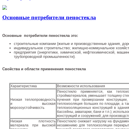
Основные потребители пеностекла
Основные потребители пеностекла это:
строительные компании (жилые и производственные здания, дор
индивидуальное строительство; жилищно-коммунальное хозяйств
предприятия (энергетики, химической, нефтехимической, маши
трубопроводной промышленности).
Свойства и области применения пеностекла
Характеристика
Возможности использования
Пеностекло применяется, как тепло
стройматериалов, уменьшает толщину сте
Низкая теплопроводность
пучения при промерзании конструкции,
и высокая
теплоизоляция больших по площади, а та
морозоустойчивость
теплоизоляционных конструкций в здани
бассейны, аквапарки, бани и т.п.); испол
конструкций и сооружений; для производст
Низкая плотность
Пеностекло снижает нагрузку на фундамен
материала при высокой
незаменимо для теплоизоляции перекрыт