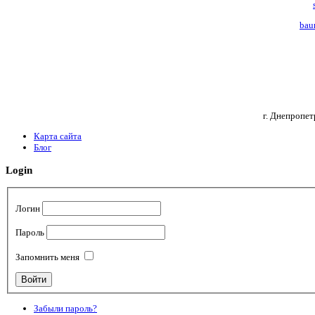
bau
г. Днепропет
Карта сайта
Блог
Login
Логин
Пароль
Запомнить меня
Забыли пароль?