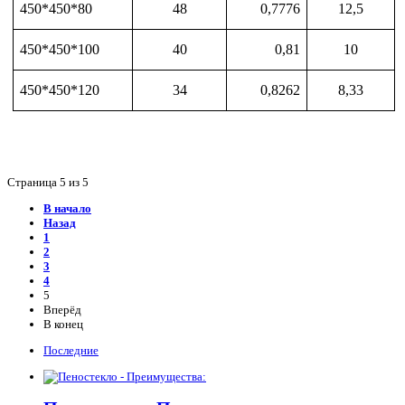
450*450*80
48
0,7776
12,5
450*450*100
40
0,81
10
450*450*120
34
0,8262
8,33
Страница 5 из 5
В начало
Назад
1
2
3
4
5
Вперёд
В конец
Последние