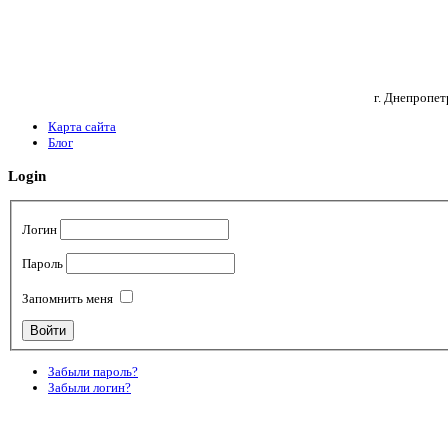
г. Днепропет
Карта сайта
Блог
Login
Логин
Пароль
Запомнить меня
Забыли пароль?
Забыли логин?